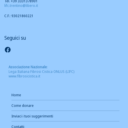
Tel. +39 3331378901
lifc.trentino@libero.it
C.F.: 93021860221
Seguici su
Seguici su Facebook
Associazione Nazionale
:
Lega Italiana Fibrosi Cistica ONLUS (LIFC)
www.fibrosicistica.it
Home
Come donare
Inviaci i tuoi suggerimenti
Contatti