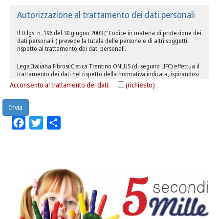
Autorizzazione al trattamento dei dati personali
Il D.lgs. n. 196 del 30 giugno 2003 ("Codice in materia di protezione dei
dati personali") prevede la tutela delle persone e di altri soggetti
rispetto al trattamento dei dati personali.
Lega Italiana Fibrosi Cistica Trentino ONLUS (di seguito LIFC) effettua il
trattamento dei dati nel rispetto della normativa indicata, ispirandosi
a principi di correttezza, liceità e trasparenza e di tutela della
Acconsento al trattamento dei dati:
(richiesto)
riservatezza e dei diritti dei propri clienti ed in generale dei soggetti
che comunicano i propri dati.
Ai sensi dell'art.13 d.lgs.196/2003 LIFC è tenuta a fornire alcune
Facebook
Twitter
Condividi
informazioni relative all'utilizzo dei dati personali a qualunque titolo
acquisiti.