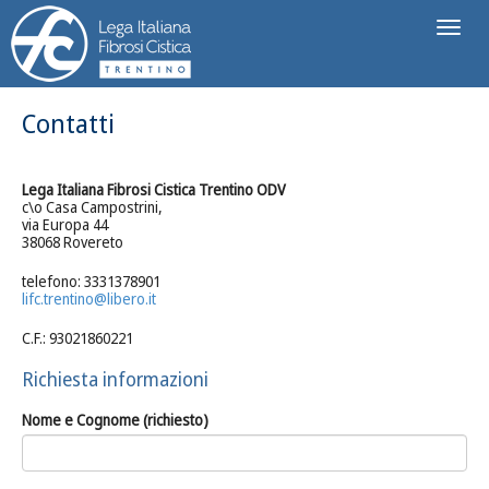
Toggl
naviga
Contatti
Lega Italiana Fibros
i Cistica Trentino ODV
c\o Casa Campostrini,
via Europa 44
38068 Rovereto
telefono: 3331378901
lifc.trentino@libero.it
C.F.: 93021860221
Richiesta informazioni
Nome e Cognome (richiesto)