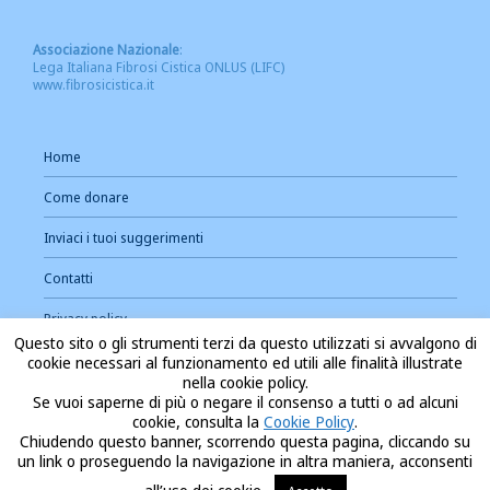
Associazione Nazionale
:
Lega Italiana Fibrosi Cistica ONLUS (LIFC)
www.fibrosicistica.it
Home
Come donare
Inviaci i tuoi suggerimenti
Contatti
Privacy policy
Questo sito o gli strumenti terzi da questo utilizzati si avvalgono di
Cookie Policy
cookie necessari al funzionamento ed utili alle finalità illustrate
nella cookie policy.
Se vuoi saperne di più o negare il consenso a tutti o ad alcuni
cookie, consulta la
Cookie Policy
.
Chiudendo questo banner, scorrendo questa pagina, cliccando su
un link o proseguendo la navigazione in altra maniera, acconsenti