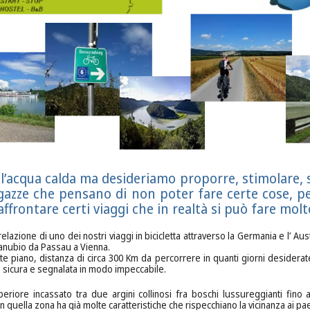
’acqua calda ma desideriamo proporre, stimolare, s
ragazze che pensano di non poter fare certe cose, p
, affrontare certi viaggi che in realtà si può fare molt
elazione di uno dei nostri viaggi in bicicletta attraverso la Germania e l’ Au
Danubio da Passau a Vienna.
 piano, distanza di circa 300 Km da percorrere in quanti giorni desiderat
e sicura e segnalata in modo impeccabile.
periore incassato tra due argini collinosi fra boschi lussureggianti fino a
in quella zona ha già molte caratteristiche che rispecchiano la vicinanza ai pa