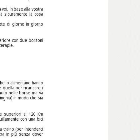
 voi, in base alla vostra
ma sicuramente la cosa
ete di giorno in giorno
teriore con due borsoni
terapie.
i che lo alimentano hanno
 quella per ricaricare i
tenuto nelle borse ma va
inghia) in modo che sia
he superiori ai 120 Km
uillamente con una bici
a traino (per intenderci
oba in più senza dover