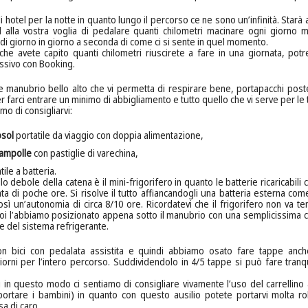
hotel per la notte in quanto lungo il percorso ce ne sono un’infinità. Starà a
d alla vostra voglia di pedalare quanti chilometri macinare ogni giorno 
di giorno in giorno a seconda di come ci si sente in quel momento.
e avete capito quanti chilometri riuscirete a fare in una giornata, potr
essivo con Booking.
e manubrio bello alto che vi permetta di respirare bene, portapacchi pos
r farci entrare un minimo di abbigliamento e tutto quello che vi serve per le 
amo di consigliarvi:
osol
portatile da viaggio con doppia alimentazione,
e ampolle
con pastiglie di varechina,
tile a batteria.
lo debole della catena è il mini-frigorifero in quanto le batterie ricaricabil
ta di poche ore. Si risolve il tutto affiancandogli una batteria esterna come
così un’autonomia di circa 8/10 ore. Ricordatevi che il frigorifero non va 
(noi l’abbiamo posizionato appena sotto il manubrio con una semplicissima c
ne del sistema refrigerante.
on bici con pedalata assistita e quindi abbiamo osato fare tappe anc
orni per l’intero percorso. Suddividendolo in 4/5 tappe si può fare tranq
i in questo modo ci sentiamo di consigliare vivamente l’uso del carrellino 
portare i bambini) in quanto con questo ausilio potete portarvi molta r
osa di caro…