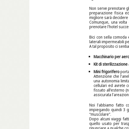
Non serve prenotare gli 
preparazione fisica e
migliore sarà decidere 
Comunque, una volta ch
prenotare l’hotel succ
Bici con sella comoda 
laterali impermeabili pe
A tal proposito ci senti
Macchinario per aer
Kit di sterilizzazion
Mini frigorifero
porta
Attenzione che l’anel
una autonomia limita
cellulari ed avrete 
fissato all’esterno 
assicurata l’areazio
Noi l’abbiamo fatto c
impiegando quindi 3 gi
“muscolare”.
Dopo alcuni viaggi fatt
quello usato per tras
rinunciare a qualche c