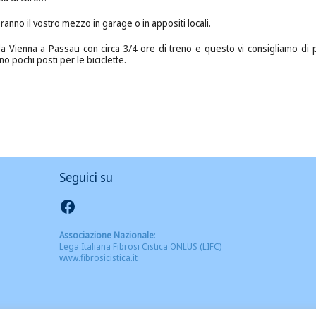
meranno il vostro mezzo in garage o in appositi locali.
da Vienna a Passau con circa 3/4 ore di treno e questo vi consigliamo di p
o pochi posti per le biciclette.
Seguici su
Seguici su Facebook
Associazione Nazionale
:
Lega Italiana Fibrosi Cistica ONLUS (LIFC)
www.fibrosicistica.it