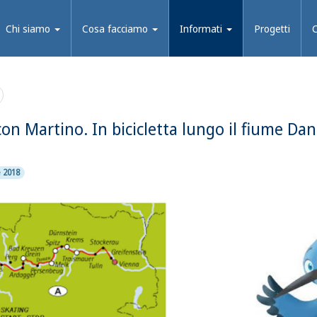
Chi siamo
Cosa facciamo
Informati
Progetti
con Martino. In bicicletta lungo il fiume Da
e 2018