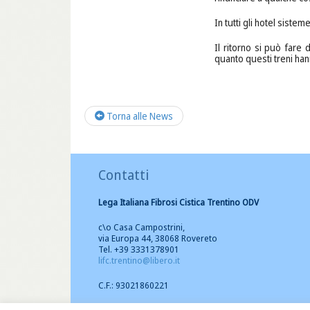
In tutti gli hotel siste
Il ritorno si può fare 
quanto questi treni hann
Torna alle News
Contatti
Lega Italiana Fibrosi Cistica Trentino ODV
c\o Casa Campostrini,
via Europa 44, 38068 Rovereto
Tel. +39 3331378901
lifc.trentino@libero.it
C.F.: 93021860221