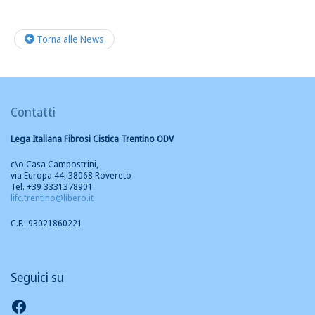
Torna alle News
Contatti
Lega Italiana Fibrosi Cistica Trentino ODV
c\o Casa Campostrini,
via Europa 44, 38068 Rovereto
Tel. +39 3331378901
lifc.trentino@libero.it
C.F.: 93021860221
Seguici su
Seguici su Facebook