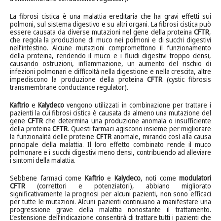
La fibrosi cistica è una malattia ereditaria che ha gravi effetti sui
polmoni, sul sistema digestivo e su altri organi. La fibrosi cistica può
essere causata da diverse mutazioni nel gene della proteina
CFTR
,
che regola la produzione di muco nei polmoni e di succhi digestivi
nell’intestino. Alcune mutazioni compromettono il funzionamento
della proteina, rendendo il muco e i fluidi digestivi troppo densi,
causando ostruzioni, infiammazione, un aumento del rischio di
infezioni polmonari e difficoltà nella digestione e nella crescita, altre
impediscono la produzione della proteina
CFTR
(cystic fibrosis
transmembrane conductance regulator).
Kaftrio
e
Kalydeco
vengono utilizzati in combinazione per trattare i
pazienti la cui fibrosi cistica è causata da almeno una mutazione del
gene
CFTR
che determina una produzione anomala o insufficiente
della proteina
CFTR
. Questi farmaci agiscono insieme per migliorare
la funzionalità delle proteine
CFTR
anomale, mirando così alla causa
principale della malattia. Il loro effetto combinato rende il muco
polmonare e i succhi digestivi meno densi, contribuendo ad alleviare
i sintomi della malattia.
Sebbene farmaci come
Kaftrio
e
Kalydeco
, noti come
modulatori
CFTR
(correttori e potenziatori), abbiano migliorato
significativamente la prognosi per alcuni pazienti, non sono efficaci
per tutte le mutazioni. Alcuni pazienti continuano a manifestare una
progressione grave della malattia nonostante il trattamento.
L’estensione dell’indicazione consentirà di trattare tutti i pazienti che