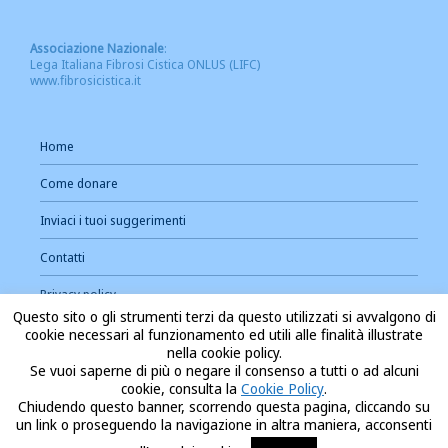
Associazione Nazionale
:
Lega Italiana Fibrosi Cistica ONLUS (LIFC)
www.fibrosicistica.it
Home
Come donare
Inviaci i tuoi suggerimenti
Contatti
Privacy policy
Questo sito o gli strumenti terzi da questo utilizzati si avvalgono di
Cookie Policy
cookie necessari al funzionamento ed utili alle finalità illustrate
nella cookie policy.
Se vuoi saperne di più o negare il consenso a tutti o ad alcuni
cookie, consulta la
Cookie Policy
.
Chiudendo questo banner, scorrendo questa pagina, cliccando su
un link o proseguendo la navigazione in altra maniera, acconsenti