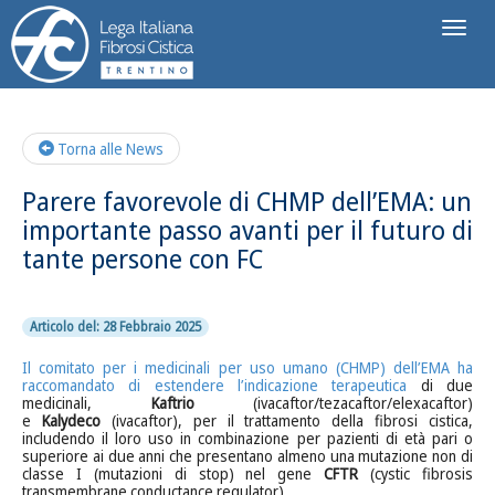
Toggl
naviga
Torna alle News
Parere favorevole di CHMP dell’EMA: un
importante passo avanti per il futuro di
tante persone con FC
Articolo del: 28 Febbraio 2025
Il comitato per i medicinali per uso umano (CHMP) dell’EMA ha
raccomandato di estendere l’indicazione terapeutica
di due
medicinali,
Kaftrio
(ivacaftor/tezacaftor/elexacaftor)
e
Kalydeco
(ivacaftor), per il trattamento della fibrosi cistica,
includendo il loro uso in combinazione per pazienti di età pari o
superiore ai due anni che presentano almeno una mutazione non di
classe I (mutazioni di stop) nel gene
CFTR
(cystic fibrosis
transmembrane conductance regulator).