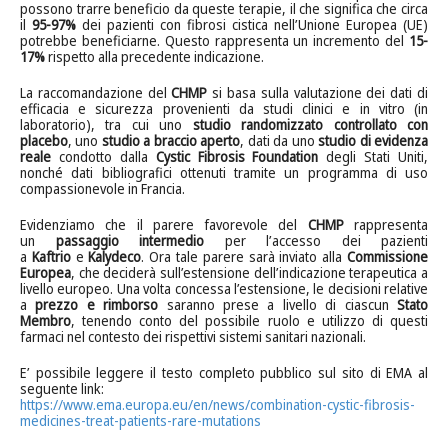
possono trarre beneficio da queste terapie, il che significa che circa
il
95-97%
dei pazienti con fibrosi cistica nell’Unione Europea (UE)
potrebbe beneficiarne. Questo rappresenta un incremento del
15-
17%
rispetto alla precedente indicazione.
La raccomandazione del
CHMP
si basa sulla valutazione dei dati di
efficacia e sicurezza provenienti da studi clinici e in vitro (in
laboratorio), tra cui uno
studio randomizzato controllato con
placebo
, uno
studio a braccio aperto
, dati da uno
studio di evidenza
reale
condotto dalla
Cystic Fibrosis Foundation
degli Stati Uniti,
nonché dati bibliografici ottenuti tramite un programma di uso
compassionevole in Francia.
Evidenziamo che il parere favorevole del
CHMP
rappresenta
un
passaggio intermedio
per l’accesso dei pazienti
a
Kaftrio
e
Kalydeco
. Ora tale parere sarà inviato alla
Commissione
Europea
, che deciderà sull’estensione dell’indicazione terapeutica a
livello europeo. Una volta concessa l’estensione, le decisioni relative
a
prezzo e rimborso
saranno prese a livello di ciascun
Stato
Membro
, tenendo conto del possibile ruolo e utilizzo di questi
farmaci nel contesto dei rispettivi sistemi sanitari nazionali.
E’ possibile leggere il testo completo pubblico sul sito di EMA al
seguente link:
https://www.ema.europa.eu/en/news/combination-cystic-fibrosis-
medicines-treat-patients-rare-mutations