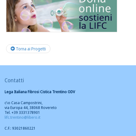
Torna ai Progetti
Contatti
Lega Italiana Fibrosi Cistica Trentino ODV
c\o Casa Campostrini,
via Europa 44, 38068 Rovereto
Tel. +39 3331378901
lifc.trentino@libero.it
C.F.: 93021860221