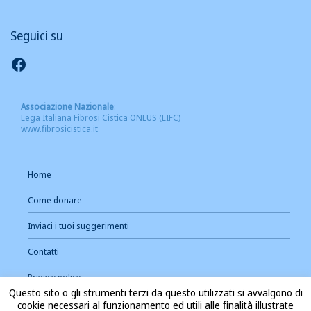
Seguici su
Seguici su Facebook
Associazione Nazionale
:
Lega Italiana Fibrosi Cistica ONLUS (LIFC)
www.fibrosicistica.it
Home
Come donare
Inviaci i tuoi suggerimenti
Contatti
Privacy policy
Questo sito o gli strumenti terzi da questo utilizzati si avvalgono di
Cookie Policy
cookie necessari al funzionamento ed utili alle finalità illustrate