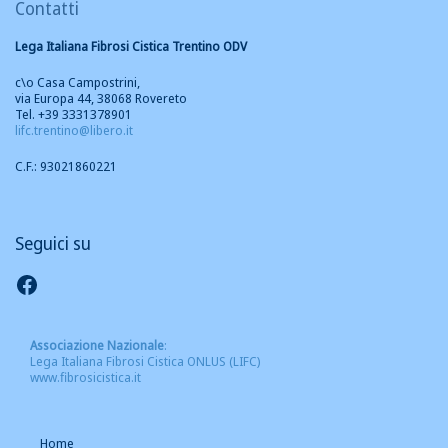
Contatti
Lega Italiana Fibrosi Cistica Trentino ODV
c\o Casa Campostrini,
via Europa 44, 38068 Rovereto
Tel. +39 3331378901
lifc.trentino@libero.it
C.F.: 93021860221
Seguici su
Seguici su Facebook
Associazione Nazionale
:
Lega Italiana Fibrosi Cistica ONLUS (LIFC)
www.fibrosicistica.it
Home