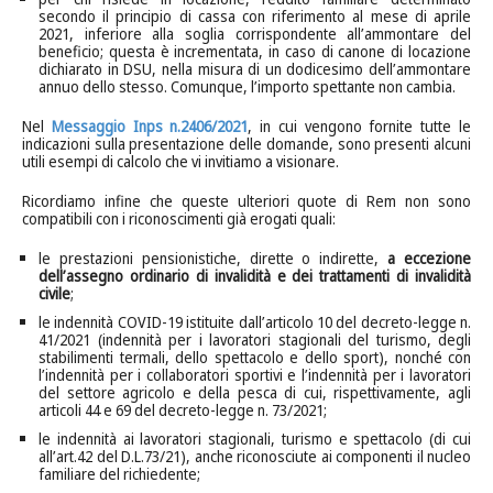
secondo il principio di cassa con riferimento al mese di aprile
2021, inferiore alla soglia corrispondente all’ammontare del
beneficio; questa è incrementata, in caso di canone di locazione
dichiarato in DSU, nella misura di un dodicesimo dell’ammontare
annuo dello stesso. Comunque, l’importo spettante non cambia.
Nel
Messaggio Inps n.2406/2021
, in cui vengono fornite tutte le
indicazioni sulla presentazione delle domande, sono presenti alcuni
utili esempi di calcolo che vi invitiamo a visionare.
Ricordiamo infine che queste ulteriori quote di Rem non sono
compatibili con i riconoscimenti già erogati quali:
le prestazioni pensionistiche, dirette o indirette,
a eccezione
dell’assegno ordinario di invalidità e dei trattamenti di invalidità
civile
;
le indennità COVID-19 istituite dall’articolo 10 del decreto-legge n.
41/2021 (indennità per i lavoratori stagionali del turismo, degli
stabilimenti termali, dello spettacolo e dello sport), nonché con
l’indennità per i collaboratori sportivi e l’indennità per i lavoratori
del settore agricolo e della pesca di cui, rispettivamente, agli
articoli 44 e 69 del decreto-legge n. 73/2021;
le indennità ai lavoratori stagionali, turismo e spettacolo (di cui
all’art.42 del D.L.73/21), anche riconosciute ai componenti il nucleo
familiare del richiedente;