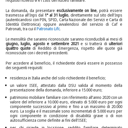
requisiti richiesti vi è l’ISEE del nucleo familiare.
La domanda, da presentare
esclusivamente on line
, potrà essere
trasmessa all’Inps dal
1° al 31 luglio
, direttamente sul sito dell’Inps
(autenticandosi con PIN, SPID, Carta Nazionale dei Servizi e Carta di
Identità Elettronica) oppure avvalendosi del servizio di Caf e
Patronati, tra cui il
Patronato Lifc
.
Le mensilità che saranno riconosciute saranno riconducibili ai mesi di
giugno, luglio, agosto e settembre 2021
e si tratterà di
ulteriori
quattro quote
di Reddito di Emergenza, rispetto alle quote già
riconosciute con i decreti precedenti.
Per accedere al beneficio, il richiedente dovrà essere in possesso
dei seguenti requisiti:
residenza in Italia anche del solo richiedente il beneficio;
un valore ISEE, attestato dalla DSU valida al momento della
presentazione della domanda, inferiore a 15.000 euro;
patrimonio mobiliare familiare con riferimento all’anno 2020 con un
valore del inferiore a 10.000 euro, elevato di 5.000 euro per ogni
componente successivo al primo e fino a un massimo di 20.000
euro. La soglia e il massimale sono incrementati di 5.000 euro per
ogni componente in condizione di disabilità grave o di non
autosufficienza come definite ai fini dell’ISEE;
per chi risiede in locazione, reddito familiare determinato