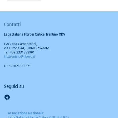
Contatti
Lega Italiana Fibrosi Cistica Trentino ODV
c\o Casa Campostrini,
via Europa 44, 38068 Rovereto
Tel. +39 3331378901
lifc.trentino@libero.it
C.F.: 93021860221
Seguici su
Seguici su Facebook
Associazione Nazionale
:
Lega Italiana Fibrosi Cistica ONLUS (LIFC)