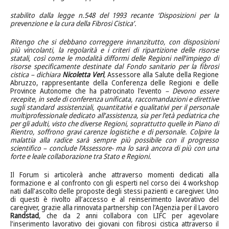
stabilito dalla legge n.548 del 1993 recante ‘Disposizioni per la
prevenzione e la cura della Fibrosi Cistica’.
Ritengo che si debbano correggere innanzitutto, con disposizioni
più vincolanti, la regolarità e i criteri di ripartizione delle risorse
statali, così come le modalità difformi delle Regioni nell’impiego di
risorse specificamente destinate dal Fondo sanitario per la fibrosi
cistica – dichiara
Nicoletta Verì
,
Assessore alla Salute della Regione
Abruzzo, rappresentante della Conferenza delle Regioni e delle
Province Autonome che ha patrocinato l’evento
– Devono essere
recepite, in sede di conferenza unificata, raccomandazioni e direttive
sugli standard assistenziali, quantitativi e qualitativi per il personale
multiprofessionale dedicato all’assistenza, sia per l’età pediatrica che
per gli adulti, visto che diverse Regioni, soprattutto quelle in Piano di
Rientro, soffrono gravi carenze logistiche e di personale. Colpire la
malattia alla radice sarà sempre più possibile con il progresso
scientifico – conclude l’Assessore- ma lo sarà ancora di più con una
forte e leale collaborazione tra Stato e Regioni.
Il Forum si articolerà anche attraverso momenti dedicati alla
formazione e al confronto con gli esperti nel corso dei 4 workshop
nati dall’ascolto delle proposte degli stessi pazienti e caregiver. Uno
di questi è rivolto all’accesso e al reinserimento lavorativo del
caregiver, grazie alla rinnovata partnership con l’Agenzia per il Lavoro
Randstad
, che da 2 anni collabora con LIFC per agevolare
l’inserimento lavorativo dei giovani con fibrosi cistica attraverso il