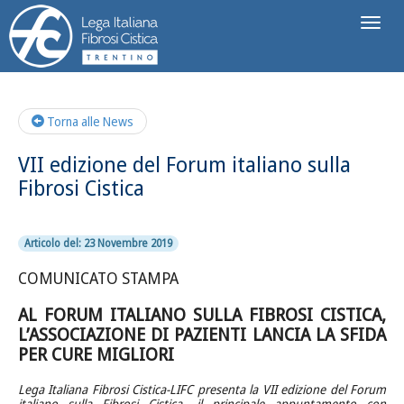
Toggl
naviga
Torna alle News
VII edizione del Forum italiano sulla
Fibrosi Cistica
Articolo del: 23 Novembre 2019
COMUNICATO STAMPA
AL FORUM ITALIANO SULLA FIBROSI CISTICA,
L’ASSOCIAZIONE DI PAZIENTI LANCIA LA SFIDA
PER CURE MIGLIORI
Lega Italiana Fibrosi Cistica-LIFC presenta la VII edizione del Forum
italiano sulla Fibrosi Cistica, il principale appuntamento con