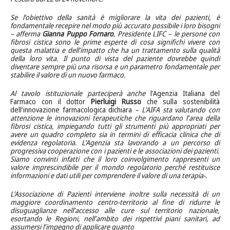
Se l’obiettivo della sanità è migliorare la vita dei pazienti, è
fondamentale recepire nel modo più accurato possibile i loro bisogni
– afferma
Gianna Puppo Fornaro
, Presidente LIFC –
le persone con
fibrosi cistica sono le prime esperte di cosa significhi vivere con
questa malattia e dell’impatto che ha un trattamento sulla qualità
della loro vita. Il punto di vista del paziente dovrebbe quindi
diventare sempre più una risorsa
e un parametro fondamentale per
stabilire il valore di un nuovo farmaco.
Al tavolo istituzionale parteciperà anche
l’Agenzia Italiana del
Farmaco con il dottor
Pierluigi Russo
che sulla sostenibilità
dell’innovazione farmacologica dichiara
– L’AIFA sta valutando con
attenzione le innovazioni terapeutiche che riguardano l’area della
fibrosi cistica, impiegando tutti gli strumenti più appropriati per
avere un quadro completo sia in termini di efficacia clinica che di
evidenza regolatoria. L’Agenzia sta lavorando a un percorso di
progressiva cooperazione con i pazienti e le associazioni dei pazienti.
Siamo convinti infatti che il loro coinvolgimento rappresenti un
valore imprescindibile per il mondo regolatorio perché restituisce
informazioni e dati utili per comprendere il valore di una terapia-.
L’Associazione di Pazienti interviene inoltre sulla necessità di un
maggiore coordinamento centro-territorio al fine di ridurre le
disuguaglianze nell’accesso alle cure sul territorio nazionale,
esortando le Regioni, nell’ambito dei rispettivi piani sanitari, ad
assumersi l’impegno di applicare quanto